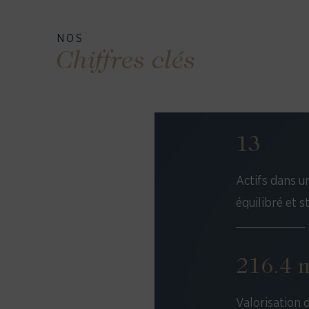
NOS
Chiffres clés
13
Actifs dans u
équilibré et s
216.4 m
Valorisation 