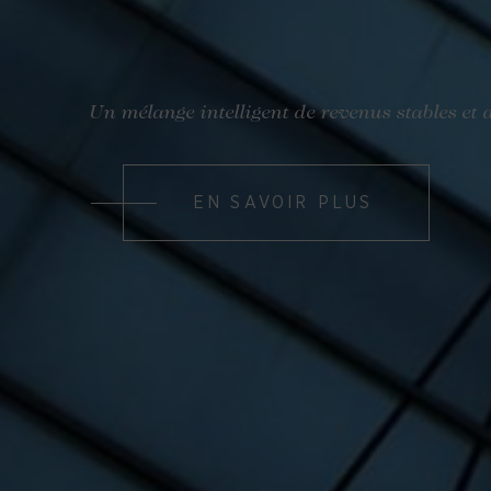
Un mélange intelligent de revenus stables et 
EN SAVOIR PLUS