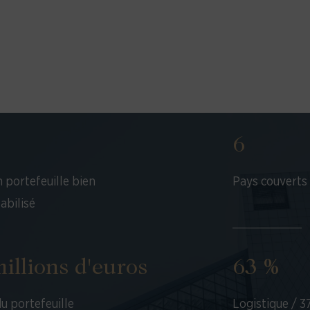
6
n portefeuille bien
Pays couverts
tabilisé
illions d'euros
63 %
du portefeuille
Logistique / 3