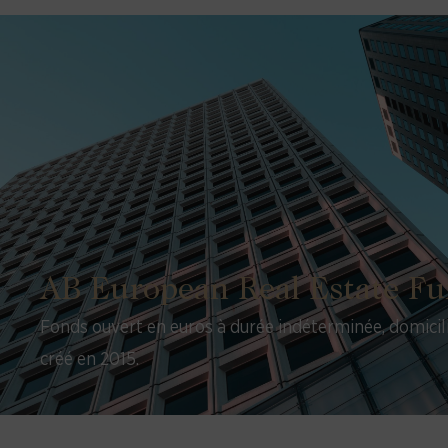
AB European Real Estate F
Fonds ouvert en euros à durée indéterminée, domici
créé en 2015.