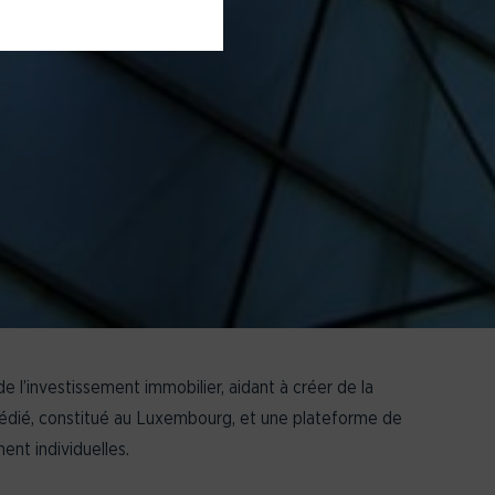
l’investissement immobilier, aidant à créer de la
dédié, constitué au Luxembourg, et une plateforme de
ent individuelles.