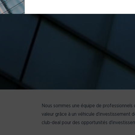
Nous sommes une équipe de professionnels de 
valeur grâce à un véhicule d’investissement 
club-deal pour des opportunités d’investissem