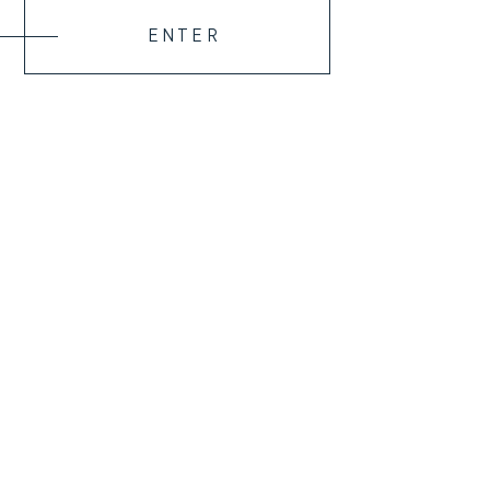
ENTER
MEHR ERFAHREN
TEAM
PORTFOLIO
KONTAKT